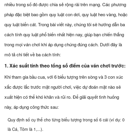
nhiều trong số đó được chia sẻ rộng rãi trên mạng. Các phương
pháp đặc biệt bao gồm quy luật con dơi, quy luật heo vàng, hoặc
quy luật biển cát. Trong bài viết này, chúng tôi sẽ hướng dẫn ba
cách tính quy luật phổ biến nhất hiện nay, giúp bạn chiến thắng
trong mọi ván chơi khi áp dụng chúng đúng cách. Dưới đây là
mô tả chi tiết về ba cách tính:
1. Xác suất tính theo tổng số điểm của ván chơi trước:
Khi tham gia bầu cua, với 6 biểu tượng trên sòng và 3 con xúc
xắc được lắc trước mặt người chơi, việc dự đoán mặt nào sẽ
xuất hiện có thể khó khăn và rủi ro. Để giải quyết tình huống
này, áp dụng công thức sau:
Quy định số cụ thể cho từng biểu tượng trong số 6 cái (ví dụ: 0
là Cá, Tôm là 1,...).