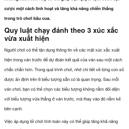
cược một cách linh hoạt và tăng khả năng chiến thắng
trong trò chơi bầu cua.
Quy luật chạy đánh theo 3 xúc xắc
vừa xuất hiện
Người chơi có thể tận dụng thông tin về các mặt xúc xắc xuất
hiện trong ván trước để dự đoán kết quả của ván sau một cách
chắc chắn hơn. Trong quá trình chơi, nhớ chi tiết về từng con số
được ấn định trên 6 biểu tượng sẵn có là quan trọng. Sau mỗi
ván chơi, bạn có thể chọn các biểu tượng không nằm đối diện
với biểu tượng vừa thắng ở ván trước, mà thay vào đó nằm kế
bên cạnh.
Việc áp dụng lối chơi tính toán này có thể giúp tăng khả năng