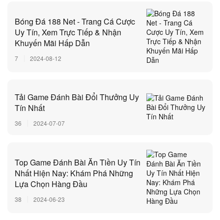
Bóng Đá 188 Net - Trang Cá Cược
Uy Tín, Xem Trực Tiếp & Nhận
Khuyến Mãi Hấp Dẫn
7
2024-08-12
Tải Game Đánh Bài Đổi Thưởng Uy
Tín Nhất
36
2024-07-07
Top Game Đánh Bài Ăn Tiền Uy Tín
Nhất Hiện Nay: Khám Phá Những
Lựa Chọn Hàng Đầu
38
2024-06-23