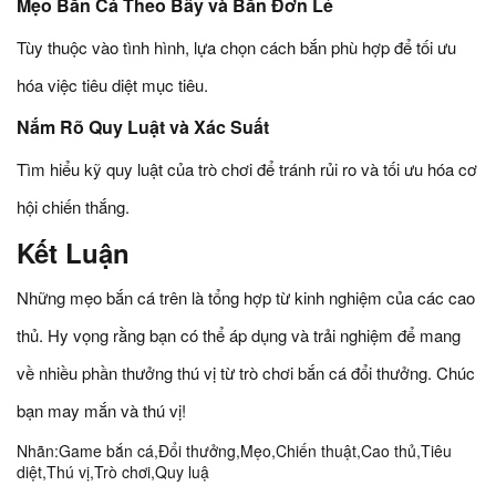
Mẹo Bắn Cá Theo Bầy và Bắn Đơn Lẻ
Tùy thuộc vào tình hình, lựa chọn cách bắn phù hợp để tối ưu
hóa việc tiêu diệt mục tiêu.
Nắm Rõ Quy Luật và Xác Suất
Tìm hiểu kỹ quy luật của trò chơi để tránh rủi ro và tối ưu hóa cơ
hội chiến thắng.
Kết Luận
Những mẹo bắn cá trên là tổng hợp từ kinh nghiệm của các cao
thủ. Hy vọng rằng bạn có thể áp dụng và trải nghiệm để mang
về nhiều phần thưởng thú vị từ trò chơi bắn cá đổi thưởng. Chúc
bạn may mắn và thú vị!
Nhãn:Game bắn cá,Đổi thưởng,Mẹo,Chiến thuật,Cao thủ,Tiêu
diệt,Thú vị,Trò chơi,Quy luậ