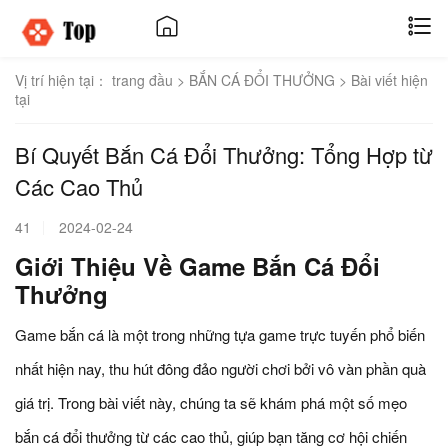
Vị trí hiện tại：
trang đầu
>
BẮN CÁ ĐỔI THƯỞNG
> Bài viết hiện
tại
Bí Quyết Bắn Cá Đổi Thưởng: Tổng Hợp từ
Các Cao Thủ
41
2024-02-24
Giới Thiệu Về Game Bắn Cá Đổi
Thưởng
Game bắn cá là một trong những tựa game trực tuyến phổ biến
nhất hiện nay, thu hút đông đảo người chơi bởi vô vàn phần quà
giá trị. Trong bài viết này, chúng ta sẽ khám phá một số mẹo
bắn cá đổi thưởng từ các cao thủ, giúp bạn tăng cơ hội chiến