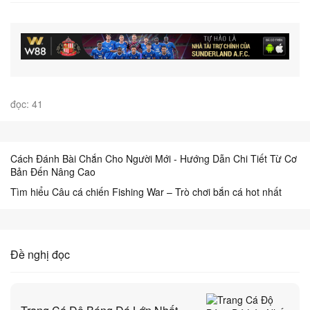
đọc: 41
Cách Đánh Bài Chắn Cho Người Mới - Hướng Dẫn Chi Tiết Từ Cơ
Bản Đến Nâng Cao
Tìm hiểu Câu cá chiến Fishing War – Trò chơi bắn cá hot nhất
Đề nghị đọc