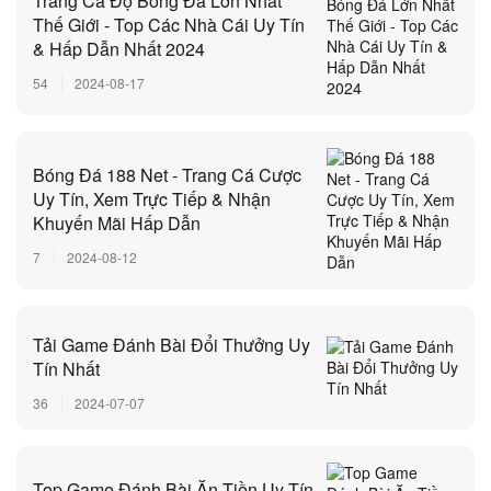
Trang Cá Độ Bóng Đá Lớn Nhất
Thế Giới - Top Các Nhà Cái Uy Tín
& Hấp Dẫn Nhất 2024
54
2024-08-17
Bóng Đá 188 Net - Trang Cá Cược
Uy Tín, Xem Trực Tiếp & Nhận
Khuyến Mãi Hấp Dẫn
7
2024-08-12
Tải Game Đánh Bài Đổi Thưởng Uy
Tín Nhất
36
2024-07-07
Top Game Đánh Bài Ăn Tiền Uy Tín