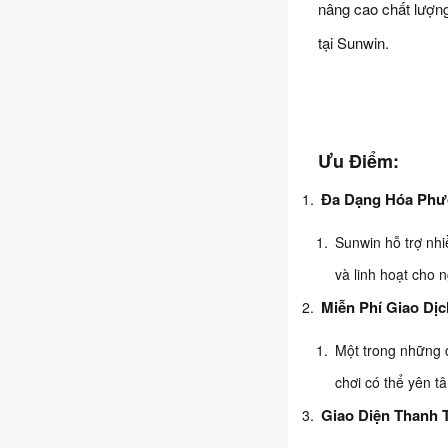
nâng cao chất lượn
tại Sunwin.
Ưu Điểm:
Đa Dạng Hóa Phư
Sunwin hỗ trợ nhi
và linh hoạt cho 
Miễn Phí Giao Dịc
Một trong những 
chơi có thể yên tâ
Giao Diện Thanh 