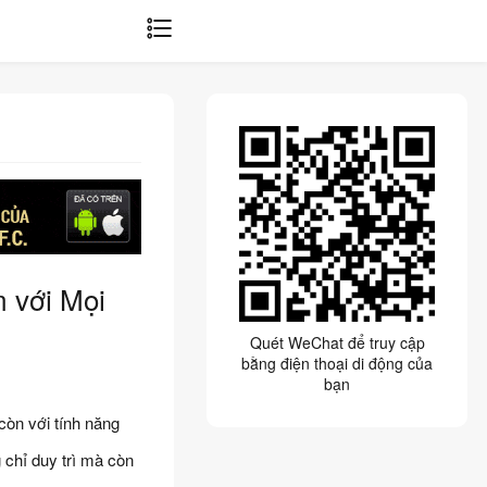
 với Mọi
Quét WeChat để truy cập
bằng điện thoại di động của
bạn
còn với tính năng
g chỉ duy trì mà còn