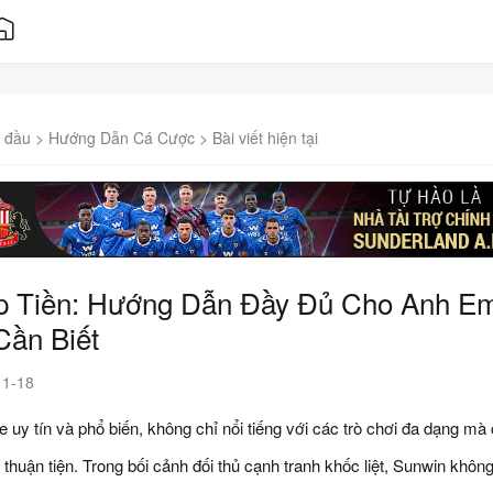
g đầu
>
Hướng Dẫn Cá Cược
> Bài viết hiện tại
 Tiền: Hướng Dẫn Đầy Đủ Cho Anh Em
Cần Biết
11-18
uy tín và phổ biến, không chỉ nổi tiếng với các trò chơi đa dạng mà 
 thuận tiện. Trong bối cảnh đối thủ cạnh tranh khốc liệt, Sunwin khôn