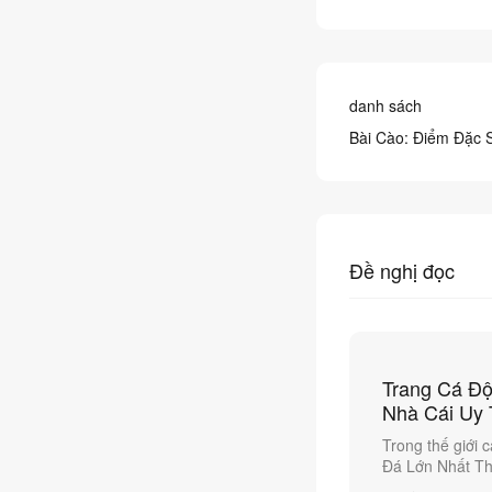
danh sách
Bài Cào: Điểm Đặc 
Đề nghị đọc
Trang Cá Độ
Nhà Cái Uy 
Trong thế giới 
Đá Lớn Nhất Thế