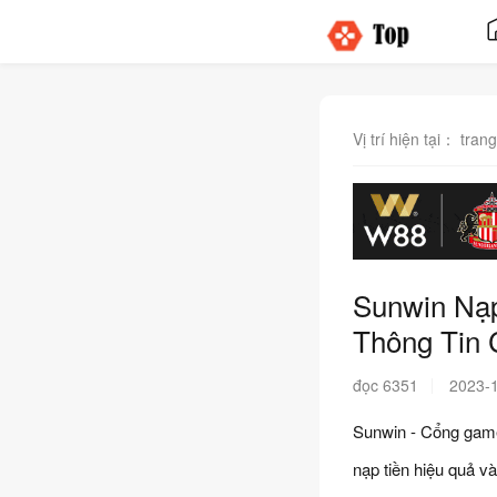
Vị trí hiện tại：
tran
Sunwin Nạp
Thông Tin 
đọc
6351
2023-
Sunwin - Cổng game 
nạp tiền hiệu quả và