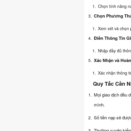
Chọn tính năng nạ
Chọn Phương Thứ
Xem xét và chọn 
Điền Thông Tin Gi
Nhập đầy đủ thông
Xác Nhận và Hoàn
Xác nhận thông ti
Quy Tắc Cần N
Mọi giao dịch đều d
mình.
Số tiền nạp sẽ được
Thường xuyên kiểm t