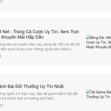
17
 Net - Trang Cá Cược Uy Tín, Xem Trực
n Khuyến Mãi Hấp Dẫn
bóng đá trực tuyến hiện nay, bóng đá 188 net đã trở
đến quen thuộc cho những người yêu thích c...
2
nh Bài Đổi Thưởng Uy Tín Nhất
công nghệ 4.0 hiện nay, việc tải game đánh bài đổi
ã trở thành một xu hướng phổ biến....
07