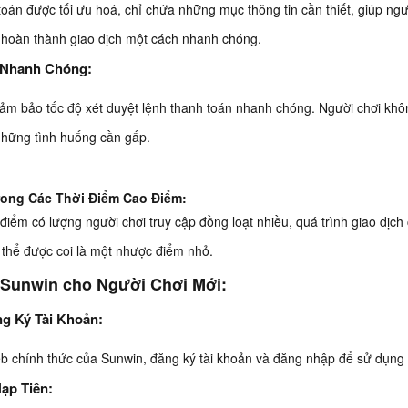
oán được tối ưu hoá, chỉ chứa những mục thông tin cần thiết, giúp ngư
à hoàn thành giao dịch một cách nhanh chóng.
 Nhanh Chóng:
m bảo tốc độ xét duyệt lệnh thanh toán nhanh chóng. Người chơi khôn
 những tình huống cần gấp.
rong Các Thời Điểm Cao Điểm:
điểm có lượng người chơi truy cập đồng loạt nhiều, quá trình giao dịch
 thể được coi là một nhược điểm nhỏ.
 Sunwin cho Người Chơi Mới:
g Ký Tài Khoản:
b chính thức của Sunwin, đăng ký tài khoản và đăng nhập để sử dụng 
ạp Tiền: