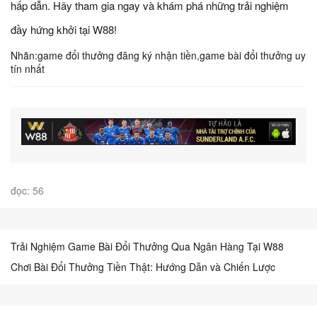
hấp dẫn. Hãy tham gia ngay và khám phá những trải nghiệm
đầy hứng khởi tại W88!
Nhãn:game đổi thưởng đăng ký nhận tiền,game bài đổi thưởng uy
tín nhất
đọc: 56
Trải Nghiệm Game Bài Đổi Thưởng Qua Ngân Hàng Tại W88
Chơi Bài Đổi Thưởng Tiền Thật: Hướng Dẫn và Chiến Lược