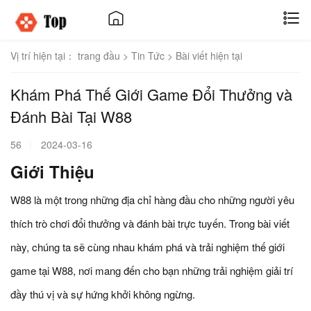
Vị trí hiện tại：
trang đầu
>
Tin Tức
> Bài viết hiện tại
Khám Phá Thế Giới Game Đổi Thưởng và
Đánh Bài Tại W88
56
2024-03-16
Giới Thiệu
W88 là một trong những địa chỉ hàng đầu cho những người yêu
thích trò chơi đổi thưởng và đánh bài trực tuyến. Trong bài viết
này, chúng ta sẽ cùng nhau khám phá và trải nghiệm thế giới
game tại W88, nơi mang đến cho bạn những trải nghiệm giải trí
đầy thú vị và sự hứng khởi không ngừng.