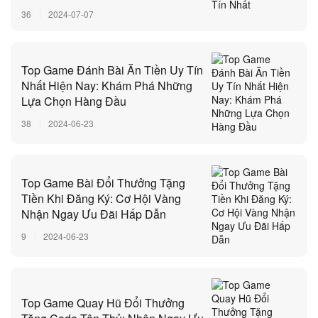
36
2024-07-07
Top Game Đánh Bài Ăn Tiền Uy Tín
Nhất Hiện Nay: Khám Phá Những
Lựa Chọn Hàng Đầu
38
2024-06-23
Top Game Bài Đổi Thưởng Tặng
Tiền Khi Đăng Ký: Cơ Hội Vàng
Nhận Ngay Ưu Đãi Hấp Dẫn
9
2024-06-23
Top Game Quay Hũ Đổi Thưởng