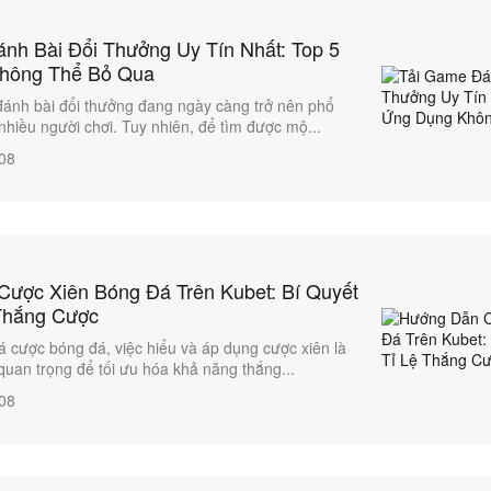
nh Bài Đổi Thưởng Uy Tín Nhất: Top 5
hông Thể Bỏ Qua
đánh bài đổi thưởng đang ngày càng trở nên phổ
 nhiều người chơi. Tuy nhiên, để tìm được mộ...
08
ược Xiên Bóng Đá Trên Kubet: Bí Quyết
Thắng Cược
cá cược bóng đá, việc hiểu và áp dụng cược xiên là
quan trọng để tối ưu hóa khả năng thắng...
08