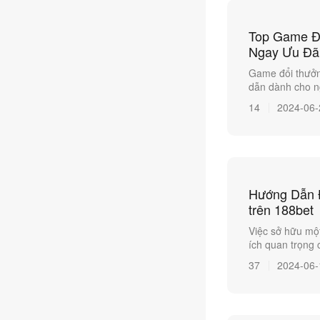
Top Game Đ
Ngay Ưu Đã
Game đổi thưởn
dẫn dành cho ng
14
2024-06-
Hướng Dẫn 
trên 188bet
Việc sở hữu một
ích quan trọng c
37
2024-06-