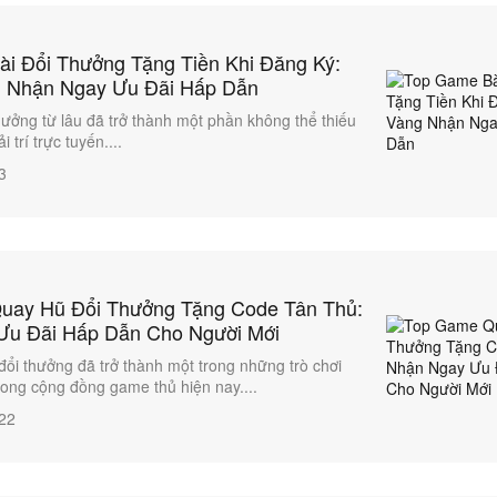
i Đổi Thưởng Tặng Tiền Khi Đăng Ký:
g Nhận Ngay Ưu Đãi Hấp Dẫn
ưởng từ lâu đã trở thành một phần không thể thiếu
i trí trực tuyến....
3
uay Hũ Đổi Thưởng Tặng Code Tân Thủ:
Ưu Đãi Hấp Dẫn Cho Người Mới
ổi thưởng đã trở thành một trong những trò chơi
rong cộng đồng game thủ hiện nay....
22