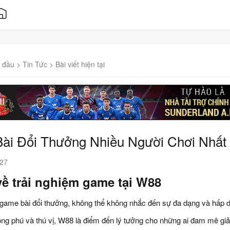
g đầu
>
Tin Tức
> Bài viết hiện tại
ài Đổi Thưởng Nhiều Người Chơi Nhất
-27
về trải nghiệm game tại W88
i game bài đổi thưởng, không thể không nhắc đến sự đa dạng và hấp 
ong phú và thú vị, W88 là điểm đến lý tưởng cho những ai đam mê giải 