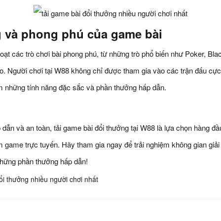
 và phong phú của game bài
ạt các trò chơi bài phong phú, từ những trò phổ biến như Poker, Bl
áo. Người chơi tại W88 không chỉ được tham gia vào các trận đấu cự
ệm những tính năng đặc sắc và phần thưởng hấp dẫn.
 dẫn và an toàn, tải game bài đổi thưởng tại W88 là lựa chọn hàng đ
m game trực tuyến. Hãy tham gia ngay để trải nghiệm không gian giải t
những phần thưởng hấp dẫn!
ổi thưởng nhiều người chơi nhất