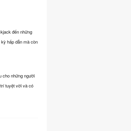
ackjack đến những
c kỳ hấp dẫn mà còn
ầu cho những người
rí tuyệt vời và có