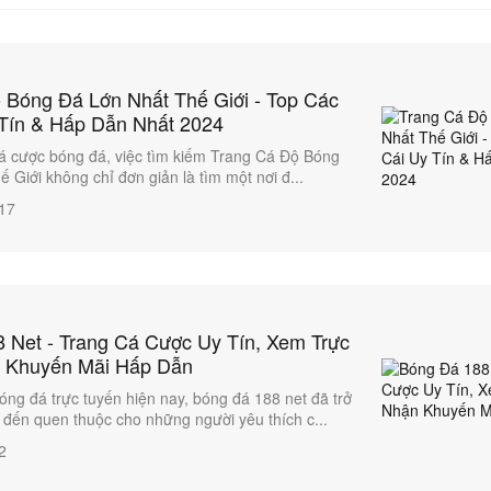
 Bóng Đá Lớn Nhất Thế Giới - Top Các
Tín & Hấp Dẫn Nhất 2024
cá cược bóng đá, việc tìm kiếm Trang Cá Độ Bóng
 Giới không chỉ đơn giản là tìm một nơi đ...
17
 Net - Trang Cá Cược Uy Tín, Xem Trực
n Khuyến Mãi Hấp Dẫn
bóng đá trực tuyến hiện nay, bóng đá 188 net đã trở
đến quen thuộc cho những người yêu thích c...
2