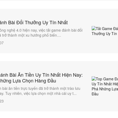
nh Bài Đổi Thưởng Uy Tín Nhất
công nghệ 4.0 hiện nay, việc tải game đánh bài đổi
ã trở thành một xu hướng phổ biến....
07
nh Bài Ăn Tiền Uy Tín Nhất Hiện Nay:
hững Lựa Chọn Hàng Đầu
bài ăn tiền trực tuyến đã trở thành một trào lưu
y. Tuy nhiên, việc lựa chọn một nhà cái uy t...
23