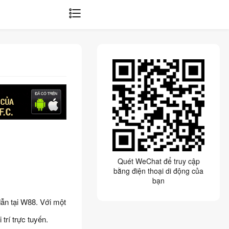
Quét WeChat để truy cập
bằng điện thoại di động của
bạn
dẫn tại W88. Với một
trí trực tuyến.